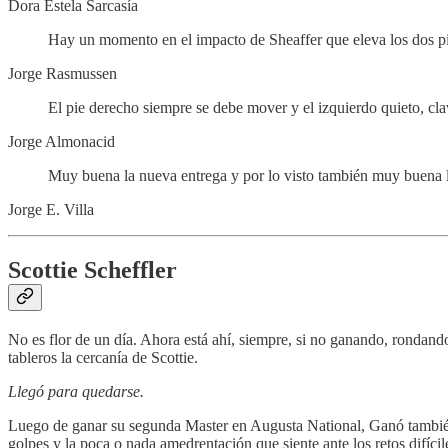
Dora Estela Sarcasía
Hay un momento en el impacto de Sheaffer que eleva los dos pie
Jorge Rasmussen
El pie derecho siempre se debe mover y el izquierdo quieto, cl
Jorge Almonacid
Muy buena la nueva entrega y por lo visto también muy buena la
Jorge E. Villa
Scottie Scheffler
No es flor de un día. Ahora está ahí, siempre, si no ganando, rondando
tableros la cercanía de Scottie.
Llegó para quedarse.
Luego de ganar su segunda Master en Augusta National, Ganó también e
golpes y la poca o nada amedrentación que siente ante los retos difícil