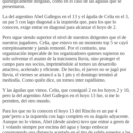
quirúrgicamente dirigidas, como en el caso de las águilas que se
presentaron.
La del argentino Abel Gallegos en el 13 y el águila de Celia en el 3,
un par 5 con lago diagonal a la izquierda que, para los que lo
conocen, exige entrar en diagonal para alcanzar el hoyo de 2.
Pero sigue siendo superior el nivel de nuestros dirigentes que el de
nuestros jugadores. Celia, que estuvo en un momento top 5 se cayó
estrepitosamente y jamás remontó. Por el contrario, una
organización impecable de los organizadores quienes supieron no
solo solventar el asunto de la traicionera lluvia, sino proteger el
campo para sus socios, imprimiéndole al torneo un desarrollo
atractivo, acelerado y eficiente. De hecho, el jueves no se jugó por
lluvia, el viernes se arrancó a la 1 pm y el domingo terminó al
mediodía. Como quién dice, un torneo inter rapidísimo.
Y las águilas que vimos. Celia, que consiguió 2 en los hoyos 2 y 10,
pero la del argentino Abel Gallegos en el hoyo 13 fue, si me lo
permiten, del otro mundo.
Para los que no lo conocen el hoyo 13 del Rincón es un par 4
pate’perro a la izquierda con lago completo en su ángulo adyacente.
Aunque no lo vimos, Abel (desde azules) tuvo que entrar a green de
1 volando siempre por encima del agua y luego embocar
consiguiendo una distancia acertada en el tiro de salida superior a las