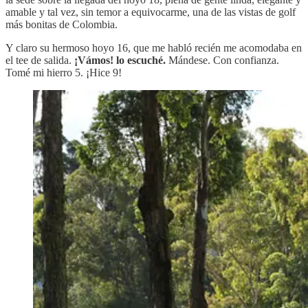
amable y tal vez, sin temor a equivocarme, una de las vistas de golf
más bonitas de Colombia.
Y claro su hermoso hoyo 16, que me habló recién me acomodaba en
el tee de salida.
¡Vámos! lo escuché.
Mándese. Con confianza.
Tomé mi hierro 5. ¡Hice 9!