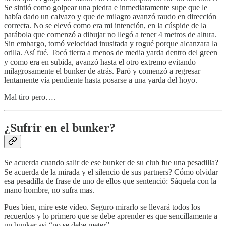
Se sintió como golpear una piedra e inmediatamente supe que le
había dado un calvazo y que de milagro avanzó raudo en dirección
correcta. No se elevó como era mi intención, en la cúspide de la
parábola que comenzó a dibujar no llegó a tener 4 metros de altura.
Sin embargo, tomó velocidad inusitada y rogué porque alcanzara la
orilla. Así fué. Tocó tierra a menos de media yarda dentro del green
y como era en subida, avanzó hasta el otro extremo evitando
milagrosamente el bunker de atrás. Paró y comenzó a regresar
lentamente vía pendiente hasta posarse a una yarda del hoyo.
Mal tiro pero….
¿Sufrir en el bunker?
Se acuerda cuando salir de ese bunker de su club fue una pesadilla?
Se acuerda de la mirada y el silencio de sus partners? Cómo olvidar
esa pesadilla de frase de uno de ellos que sentenció: Sáquela con la
mano hombre, no sufra mas.
Pues bien, mire este video. Seguro mirarlo se llevará todos los
recuerdos y lo primero que se debe aprender es que sencillamente a
un bunker asi “no se debe meter”