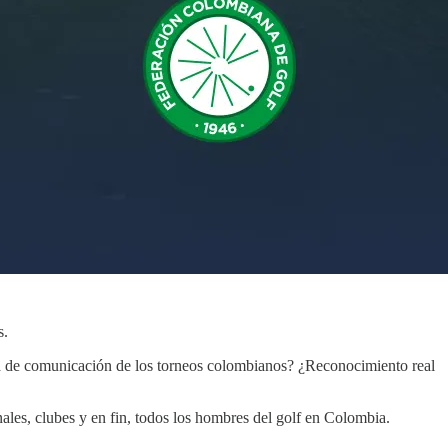
s.
tura de comunicación de los torneos colombianos? ¿Reconocimiento real
nales, clubes y en fin, todos los hombres del golf en Colombia.