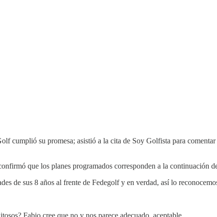
f cumplió su promesa; asistió a la cita de Soy Golfista para comentar 
confirmó que los planes programados corresponden a la continuación de
des de sus 8 años al frente de Fedegolf y en verdad, así lo reconocemo
tosos? Fabio cree que no y nos parece adecuado, aceptable.