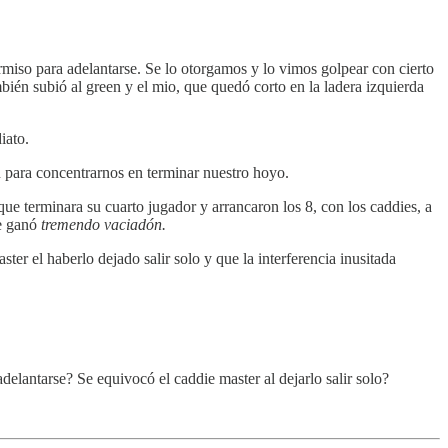
miso para adelantarse. Se lo otorgamos y lo vimos golpear con cierto
ién subió al green y el mio, que quedó corto en la ladera izquierda
iato.
n para concentrarnos en terminar nuestro hoyo.
que terminara su cuarto jugador y arrancaron los 8, con los caddies, a
se ganó
tremendo vaciadón.
r el haberlo dejado salir solo y que la interferencia inusitada
elantarse? Se equivocó el caddie master al dejarlo salir solo?