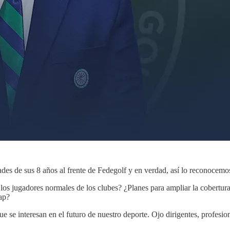
des de sus 8 años al frente de Fedegolf y en verdad, así lo reconocemo
ra los jugadores normales de los clubes? ¿Planes para ampliar la cober
ap?
e se interesan en el futuro de nuestro deporte. Ojo dirigentes, profesio