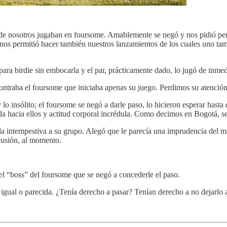
te de nosotros jugaban en foursome. Amablemente se negó y nos pidió per
nos permitió hacer también nuestros lanzamientos de los cuales uno tamb
ara birdie sin embocarla y el par, prácticamente dado, lo jugó de inmed
contraba el foursome que iniciaba apenas su juego. Perdimos su atenció
 insólito; el foursome se negó a darle paso, lo hicieron esperar hasta 
rada hacia ellos y actitud corporal incrédula. Como decimos en Bogotá, 
intempestiva a su grupo. Alegó que le parecía una imprudencia del maste
cusión, al momento.
 el “boss” del foursome que se negó a concederle el paso.
igual o parecida. ¿Tenía derecho a pasar? Tenían derecho a no dejarlo ad